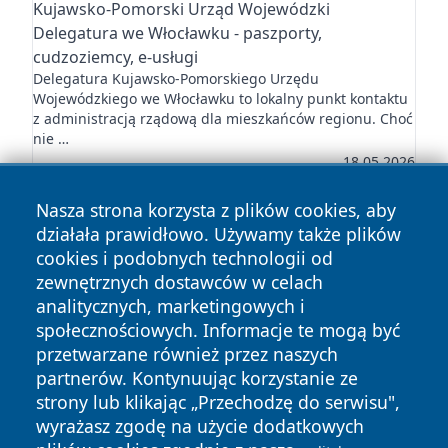
Kujawsko-Pomorski Urząd Wojewódzki
Delegatura we Włocławku - paszporty,
cudzoziemcy, e-usługi
Delegatura Kujawsko-Pomorskiego Urzędu
Wojewódzkiego we Włocławku to lokalny punkt kontaktu
z administracją rządową dla mieszkańców regionu. Choć
nie …
18.05.2026
Nasza strona korzysta z plików cookies, aby
działała prawidłowo. Używamy także plików
cookies i podobnych technologii od
zewnętrznych dostawców w celach
Copyright © 2026 mojwloclawek.pl Wszystkie prawa
analitycznych, marketingowych i
zastrzeżone.
społecznościowych. Informacje te mogą być
przetwarzane również przez naszych
partnerów. Kontynuując korzystanie ze
Polityka
Polityka
News
Autorzy
strony lub klikając „Przechodzę do serwisu",
Prywatności
Cookies
wyrażasz zgodę na użycie dodatkowych