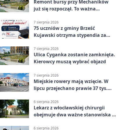
Remont bursy przy Mechaników
już się rozpoczął. To ważna
inwestycja dla uczniów
7 sierpnia 2026
75 uczniów z gminy Brześć
Kujawski otrzyma stypendia za
wyniki
7 sierpnia 2026
Ulica Cyganka zostanie zamknięta.
Kierowcy muszą wybrać objazd
7 sierpnia 2026
Miejskie rowery mają wzięcie. W
lipcu przejechano prawie 37 tys.
km
6 sierpnia 2026
Lekarz z włocławskiej chirurgii
obejmuje dwa ważne stanowiska w
szpitalu
6 sierpnia 2026