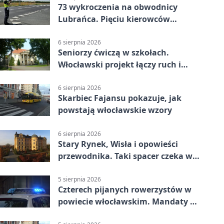
73 wykroczenia na obwodnicy
Lubrańca. Pięciu kierowców
straciło prawa jazdy
6 sierpnia 2026
Seniorzy ćwiczą w szkołach.
Włocławski projekt łączy ruch i
spotkania
6 sierpnia 2026
Skarbiec Fajansu pokazuje, jak
powstają włocławskie wzory
6 sierpnia 2026
Stary Rynek, Wisła i opowieści
przewodnika. Taki spacer czeka we
Włocławku
5 sierpnia 2026
Czterech pijanych rowerzystów w
powiecie włocławskim. Mandaty po
2500 zł