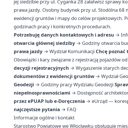
jej siedzibie przy ul. Cyganka 28 załatwisz sprawy 
prawa jazdy. Osobny budynek przy ul. Stodólna 68 
ewidencji gruntów i mapy do celów projektowych. P
godzinach pracy i konkretnych procedurach.
Potrzebuję danych kontaktowych i adresu
→
Inf
otwarcia głównej siedziby
→
Godziny otwarcia b
prawa jazdy
→
Wydział Komunikacji
Chcę poznać t
Obowiązki i kary związane z rejestracją pojazdów od
decyzji rejestracyjnych
→
Wygaszenie starych decy
dokumentów z ewidencji gruntów
→
Wydział Geo
Geodezji
→
Godziny pracy Wydziału Geodezji
Spraw
niepełnosprawnościami
→
Dostępność architekt
przez ePUAP lub e-Doręczenia
→
eUrząd — koresp
najczęstsze pytania
→
FAQ
Informacje ogólne i kontakt
Starostwo Powiatowe we Włocławku obsługuje mies