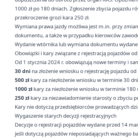
1000 zł po 180 dniach. Zgłoszenie zbycia pojazdu
przekroczenie grozi kara 250 zł.
Wymiana prawa jazdy możliwa jest m.in. przy zmian
dokumentu, a także w przypadku kierowców zawod
Wydanie wtórnika lub wymiana dokumentu wydanego
Obowiązki i kary związane z rejestracją pojazdów od
Od 1 stycznia 2024 r. obowiązują nowe terminy i sa
30 dni
na złożenie wniosku o rejestrację pojazdu o
500 zł
kary za niezłożenie wniosku w terminie 30 dn
1000 zł
kary za niezłożenie wniosku w terminie 180 
250 zł
kary za niezawiadomienie starosty o zbyciu p
Kary nie dotyczą przedsiębiorców prowadzących dzi
Wygaszenie starych decyzji rejestracyjnych
Decyzje o rejestracji pojazdów wydane przed 14 ma
jeśli dotyczą pojazdów nieposiadających ważnego b