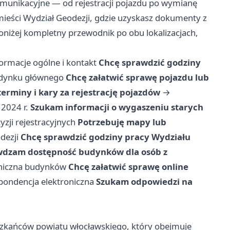
komunikacyjne — od rejestracji pojazdu po wymianę
mieści Wydział Geodezji, gdzie uzyskasz dokumenty z
oniżej kompletny przewodnik po obu lokalizacjach,
ormacje ogólne i kontakt
Chcę sprawdzić godziny
udynku głównego
Chcę załatwić sprawę pojazdu lub
erminy i kary za rejestrację pojazdów
→
 2024 r.
Szukam informacji o wygaszeniu starych
zji rejestracyjnych
Potrzebuję mapy lub
dezji
Chcę sprawdzić godziny pracy Wydziału
dzam dostępność budynków dla osób z
oniczna budynków
Chcę załatwić sprawę online
ondencja elektroniczna
Szukam odpowiedzi na
zkańców powiatu włocławskiego, który obejmuje