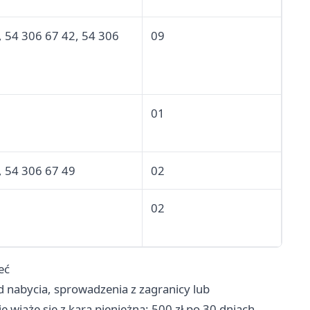
, 54 306 67 42, 54 306
09
01
, 54 306 67 49
02
02
eć
od nabycia, sprowadzenia z zagranicy lub
wiąże się z karą pieniężną: 500 zł po 30 dniach,