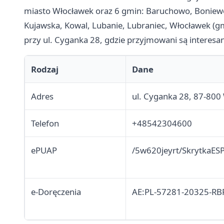
miasto Włocławek oraz 6 gmin: Baruchowo, Boniewo,
Kujawska, Kowal, Lubanie, Lubraniec, Włocławek (gm
przy ul. Cyganka 28, gdzie przyjmowani są interes
Rodzaj
Dane
Adres
ul. Cyganka 28, 87-800
Telefon
+48542304600
ePUAP
/5w620jeyrt/SkrytkaES
e-Doręczenia
AE:PL-57281-20325-RB