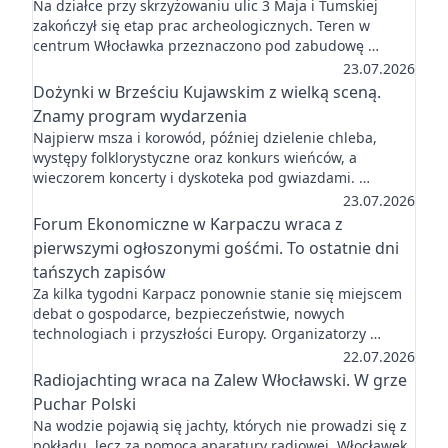
Na działce przy skrzyżowaniu ulic 3 Maja i Tumskiej
zakończył się etap prac archeologicznych. Teren w
centrum Włocławka przeznaczono pod zabudowę …
23.07.2026
Dożynki w Brześciu Kujawskim z wielką sceną.
Znamy program wydarzenia
Najpierw msza i korowód, później dzielenie chleba,
występy folklorystyczne oraz konkurs wieńców, a
wieczorem koncerty i dyskoteka pod gwiazdami. …
23.07.2026
Forum Ekonomiczne w Karpaczu wraca z
pierwszymi ogłoszonymi gośćmi. To ostatnie dni
tańszych zapisów
Za kilka tygodni Karpacz ponownie stanie się miejscem
debat o gospodarce, bezpieczeństwie, nowych
technologiach i przyszłości Europy. Organizatorzy …
22.07.2026
Radiojachting wraca na Zalew Włocławski. W grze
Puchar Polski
Na wodzie pojawią się jachty, których nie prowadzi się z
pokładu, lecz za pomocą aparatury radiowej. Włocławek