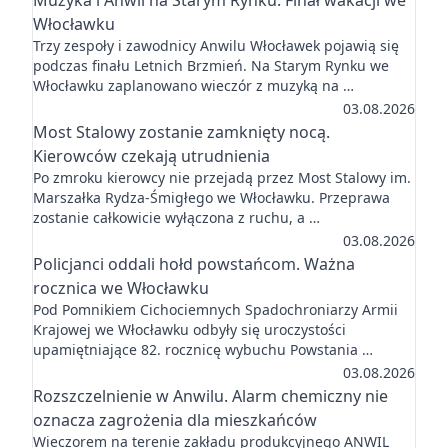
Muzyka i Anwil na Starym Rynku. Finał wakacji we
Włocławku
Trzy zespoły i zawodnicy Anwilu Włocławek pojawią się
podczas finału Letnich Brzmień. Na Starym Rynku we
Włocławku zaplanowano wieczór z muzyką na …
03.08.2026
Most Stalowy zostanie zamknięty nocą.
Kierowców czekają utrudnienia
Po zmroku kierowcy nie przejadą przez Most Stalowy im.
Marszałka Rydza-Śmigłego we Włocławku. Przeprawa
zostanie całkowicie wyłączona z ruchu, a …
03.08.2026
Policjanci oddali hołd powstańcom. Ważna
rocznica we Włocławku
Pod Pomnikiem Cichociemnych Spadochroniarzy Armii
Krajowej we Włocławku odbyły się uroczystości
upamiętniające 82. rocznicę wybuchu Powstania …
03.08.2026
Rozszczelnienie w Anwilu. Alarm chemiczny nie
oznacza zagrożenia dla mieszkańców
Wieczorem na terenie zakładu produkcyjnego ANWIL