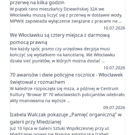
przerwę na kilka godzin
W piątek rano mieszkańcy Dziewińskiej 32A we
Włocławku muszą liczyć się z przerwą w dostawie wody.
MPWiK zapowiada wyłączenie związane z pracami na …
10.07.2026
We Włocławku są cztery miejsca z darmową
pomocą prawną
Nie każdy spór, pismo czy urzędowa decyzja musi
kończyć się wydatkiem na kancelarię. We Włocławku
działa sieć punktów, w których można dostać …
10.07.2026
70 awansów i dwie policyjne rocznice - Włocławek
świętował z rozmachem
W katedrze rozpoczęła się msza, a później w Centrum
Kultury “Browar B” 70 włocławskich policjantów odebrało
akty mianowania na wyższe …
09.07.2026
Izabela Walczak pokazuje „Pamięć organiczną” w
galerii przy Miedzianej
Już 10 lipca w Galerii Sztuki Współczesnej przy ul.
Miedzianej pojawi się tkanina artystyczna Izabeli