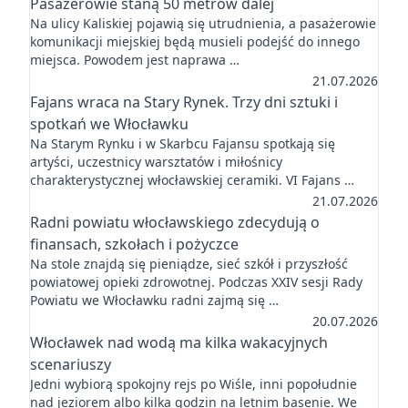
Pasażerowie staną 50 metrów dalej
Na ulicy Kaliskiej pojawią się utrudnienia, a pasażerowie
komunikacji miejskiej będą musieli podejść do innego
miejsca. Powodem jest naprawa …
21.07.2026
Fajans wraca na Stary Rynek. Trzy dni sztuki i
spotkań we Włocławku
Na Starym Rynku i w Skarbcu Fajansu spotkają się
artyści, uczestnicy warsztatów i miłośnicy
charakterystycznej włocławskiej ceramiki. VI Fajans …
21.07.2026
Radni powiatu włocławskiego zdecydują o
finansach, szkołach i pożyczce
Na stole znajdą się pieniądze, sieć szkół i przyszłość
powiatowej opieki zdrowotnej. Podczas XXIV sesji Rady
Powiatu we Włocławku radni zajmą się …
20.07.2026
Włocławek nad wodą ma kilka wakacyjnych
scenariuszy
Jedni wybiorą spokojny rejs po Wiśle, inni popołudnie
nad jeziorem albo kilka godzin na letnim basenie. We