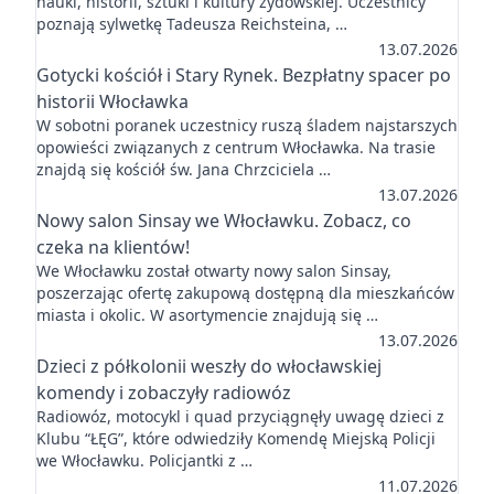
nauki, historii, sztuki i kultury żydowskiej. Uczestnicy
poznają sylwetkę Tadeusza Reichsteina, …
13.07.2026
Gotycki kościół i Stary Rynek. Bezpłatny spacer po
historii Włocławka
W sobotni poranek uczestnicy ruszą śladem najstarszych
opowieści związanych z centrum Włocławka. Na trasie
znajdą się kościół św. Jana Chrzciciela …
13.07.2026
Nowy salon Sinsay we Włocławku. Zobacz, co
czeka na klientów!
We Włocławku został otwarty nowy salon Sinsay,
poszerzając ofertę zakupową dostępną dla mieszkańców
miasta i okolic. W asortymencie znajdują się …
13.07.2026
Dzieci z półkolonii weszły do włocławskiej
komendy i zobaczyły radiowóz
Radiowóz, motocykl i quad przyciągnęły uwagę dzieci z
Klubu “ŁĘG”, które odwiedziły Komendę Miejską Policji
we Włocławku. Policjantki z …
11.07.2026