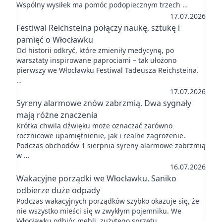
Wspólny wysiłek ma pomóc podopiecznym trzech …
17.07.2026
Festiwal Reichsteina połączy naukę, sztukę i
pamięć o Włocławku
Od historii odkryć, które zmieniły medycynę, po
warsztaty inspirowane paprociami – tak ułożono
pierwszy we Włocławku Festiwal Tadeusza Reichsteina.
…
17.07.2026
Syreny alarmowe znów zabrzmią. Dwa sygnały
mają różne znaczenia
Krótka chwila dźwięku może oznaczać zarówno
rocznicowe upamiętnienie, jak i realne zagrożenie.
Podczas obchodów 1 sierpnia syreny alarmowe zabrzmią
w …
16.07.2026
Wakacyjne porządki we Włocławku. Saniko
odbierze duże odpady
Podczas wakacyjnych porządków szybko okazuje się, że
nie wszystko mieści się w zwykłym pojemniku. We
Włocławku odbiór mebli, zużytego sprzętu …