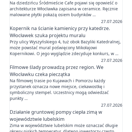
Na dziedzińcu Śródmieście Cafe pojawi się opowieść o
architekturze Włocławka zapisana w ceramice. Ręcznie
malowane płytki pokażą osiem budynków …
27.07.2026
Kopernik na ścianie kamienicy przy katedrze.
Włocławek szuka projektu muralu
Przy ulicy Wyszyńskiego 4, tuż obok Bazyliki Katedralnej,
może powstać mural poświęcony Mikołajowi
Kopernikowi. O jego wyglądzie zdecyduje konkurs, w …
27.07.2026
Filmowe ślady prowadzą przez region. We
Włocławku czeka pieczątka
Na filmowej trasie po Kujawach i Pomorzu każdy
przystanek oznacza nowe miejsce, ciekawostkę i
symboliczny stempel. Uczestnicy mogą odwiedzać
punkty …
27.07.2026
Działanie gruntowej pompy ciepła zimą w
województwie lubelskim
Zima w województwie lubelskim może oznaczać długie
okresy niskich temperatur, dlatego inwestorzy często