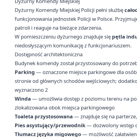
Dyżurny Komendy Miejskiej
Dyżurny Komendy Miejskiej Policji pełni służbę
cało
funkcjonowania jednostek Policji w Polsce. Przyjmu
patroli i reaguje na bieżące zdarzenia.
W pomieszczeniu dyżurnego znajduje się
pętla ind
niedosłyszącym komunikację z funkcjonariuszem.
Dostępność architektoniczna
Budynek komendy został przystosowany do potrzeb
Parking
— oznaczone miejsce parkingowe dla osób
stronie od głównych schodów wejściowych; dodatkow
wyznaczono 2
Winda
— umożliwia dostęp z poziomu terenu na poz
zlokalizowana obok miejsca parkingowego
Toaleta przystosowana
— znajduje się na parterze
Pies asystujący/przewodnik
— dozwolony wstęp d
Tłumacz języka migowego
— możliwość załatwieni