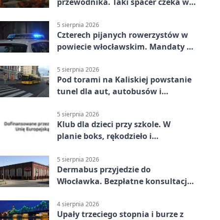
przewodnika. Taki spacer czeka we
Włocławku
5 sierpnia 2026
Czterech pijanych rowerzystów w
powiecie włocławskim. Mandaty po
2500 zł
5 sierpnia 2026
Pod torami na Kaliskiej powstanie
tunel dla aut, autobusów i
rowerów
5 sierpnia 2026
Klub dla dzieci przy szkole. W
planie boks, rękodzieło i
bezpieczeństwo
5 sierpnia 2026
Dermabus przyjedzie do
Włocławka. Bezpłatne konsultacje
bez skierowania
4 sierpnia 2026
Upały trzeciego stopnia i burze z