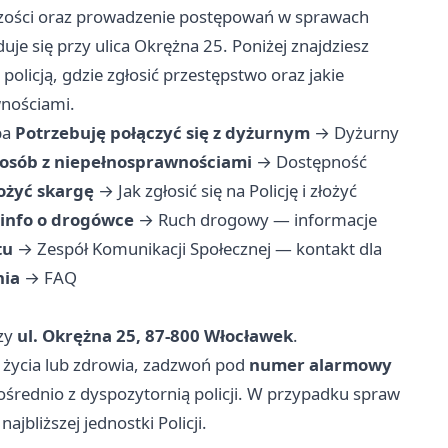
zości oraz prowadzenie postępowań w sprawach
je się przy ulica Okrężna 25. Poniżej znajdziesz
policją, gdzie zgłosić przestępstwo oraz jakie
wnościami.
ba
Potrzebuję połączyć się z dyżurnym
→
Dyżurny
osób z niepełnosprawnościami
→
Dostępność
łożyć skargę
→
Jak zgłosić się na Policję i złożyć
 info o drogówce
→
Ruch drogowy — informacje
tu
→
Zespół Komunikacji Społecznej — kontakt dla
nia
→
FAQ
rzy
ul. Okrężna 25, 87-800 Włocławek
.
życia lub zdrowia, zadzwoń pod
numer alarmowy
ośrednio z dyspozytornią policji. W przypadku spraw
ajbliższej jednostki Policji.