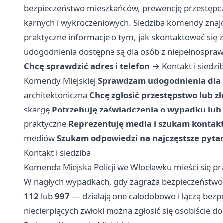
bezpieczeństwo mieszkańców, prewencję przestępc
karnych i wykroczeniowych. Siedziba komendy znajdu
praktyczne informacje o tym, jak skontaktować się z 
udogodnienia dostępne są dla osób z niepełnospra
Chcę sprawdzić adres i telefon
→
Kontakt i siedzi
Komendy Miejskiej
Sprawdzam udogodnienia dla 
architektoniczna
Chcę zgłosić przestępstwo lub z
skargę
Potrzebuję zaświadczenia o wypadku lub
praktyczne
Reprezentuję media i szukam kontak
mediów
Szukam odpowiedzi na najczęstsze pyta
Kontakt i siedziba
Komenda Miejska Policji we Włocławku mieści się p
W nagłych wypadkach, gdy zagraża bezpieczeństwo 
112
lub
997
— działają one całodobowo i łączą bezp
niecierpiących zwłoki można zgłosić się osobiście do n