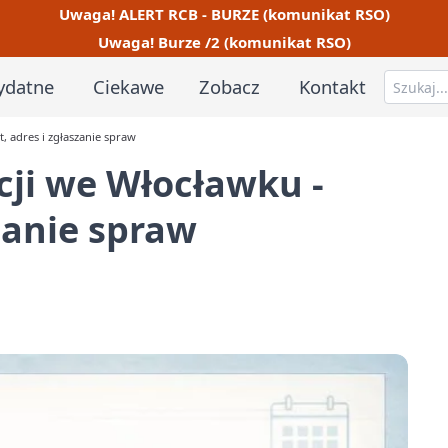
Uwaga! ALERT RCB - BURZE (komunikat RSO)
Uwaga! Burze /2 (komunikat RSO)
ydatne
Ciekawe
Zobacz
Kontakt
, adres i zgłaszanie spraw
cji we Włocławku -
zanie spraw