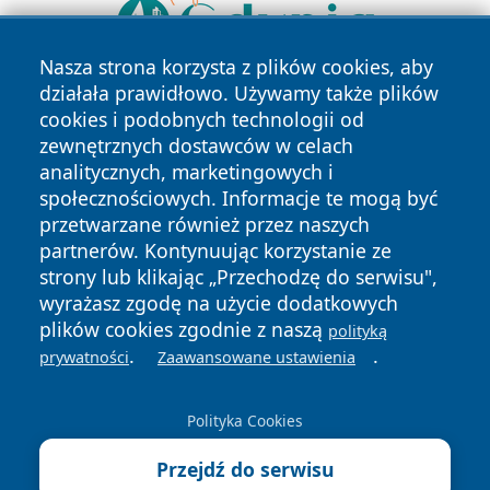
Nasza strona korzysta z plików cookies, aby
działała prawidłowo. Używamy także plików
cookies i podobnych technologii od
zewnętrznych dostawców w celach
analitycznych, marketingowych i
społecznościowych. Informacje te mogą być
przetwarzane również przez naszych
Copyright © 2026 mojwloclawek.pl Wszystkie prawa
partnerów. Kontynuując korzystanie ze
zastrzeżone.
strony lub klikając „Przechodzę do serwisu",
wyrażasz zgodę na użycie dodatkowych
plików cookies zgodnie z naszą
polityką
Polityka
Polityka
News
Autorzy
.
.
prywatności
Zaawansowane ustawienia
Prywatności
Cookies
Polityka Cookies
Przejdź do serwisu