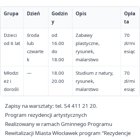
Grupa
Dzień
Godzin
Opis
Opła
y
ta
Dzieci
środa
od
Zabawy
70
od 6 lat
lub
16.00
plastyczne,
zł/mi
czwarte
do
rysunek,
esiąc
k
18.00
malarstwo
Młodzi
—
18.00
Studium z natury,
70
eż i
20.00
rysunek,
zł/mi
dorośli
malarstwo
esiąc
Zapisy na warsztaty: tel. 54 411 21 20.
Program rezydencji artystycznych
Realizowany w ramach Gminnego Programu
Rewitalizacji Miasta Włocławek program “Rezydencje