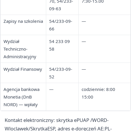
70, 54/233-
7:30-15.00
09-63
Zapisy na szkolenia
54/233-09-
—
66
Wydział
54 233 09
—
Techniczno-
58
Administracyjny
Wydział Finansowy
54/233-09-
—
52
Agencja bankowa
—
codziennie: 8:00
Monetia (DnB
15:00
NORD) — wpłaty
Kontakt elektroniczny: skrytka ePUAP /WORD-
Wloclawek/SkrytkaESP, adres e-doręczeń AE:PL-