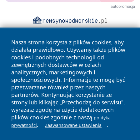
autopromocja
Nasza strona korzysta z plików cookies, aby
działała prawidłowo. Używamy także plików
cookies i podobnych technologii od
zewnętrznych dostawców w celach
analitycznych, marketingowych i
Copyright © 2026 mojwloclawek.pl Wszystkie prawa
społecznościowych. Informacje te mogą być
zastrzeżone.
przetwarzane również przez naszych
partnerów. Kontynuując korzystanie ze
strony lub klikając „Przechodzę do serwisu",
Polityka
Polityka
News
Autorzy
wyrażasz zgodę na użycie dodatkowych
Prywatności
Cookies
plików cookies zgodnie z naszą
polityką
.
.
prywatności
Zaawansowane ustawienia