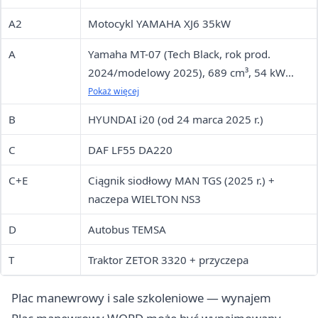
A2
Motocykl YAMAHA XJ6 35kW
A
Yamaha MT-07 (Tech Black, rok prod.
2024/modelowy 2025), 689 cm³, 54 kW
(73,4 KM)
Pokaż więcej
B
HYUNDAI i20 (od 24 marca 2025 r.)
C
DAF LF55 DA220
C+E
Ciągnik siodłowy MAN TGS (2025 r.) +
naczepa WIELTON NS3
D
Autobus TEMSA
T
Traktor ZETOR 3320 + przyczepa
Plac manewrowy i sale szkoleniowe — wynajem