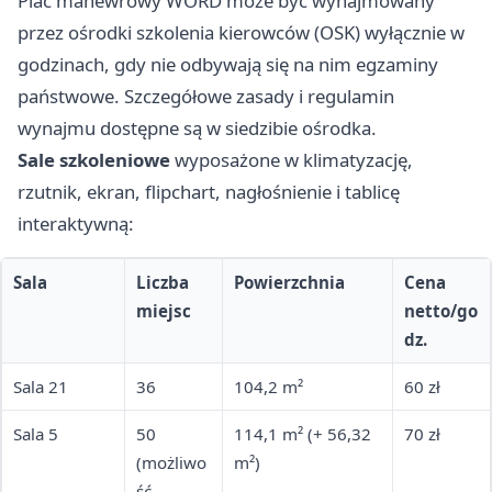
Plac manewrowy WORD może być wynajmowany
przez ośrodki szkolenia kierowców (OSK) wyłącznie w
godzinach, gdy nie odbywają się na nim egzaminy
państwowe. Szczegółowe zasady i regulamin
wynajmu dostępne są w siedzibie ośrodka.
Sale szkoleniowe
wyposażone w klimatyzację,
rzutnik, ekran, flipchart, nagłośnienie i tablicę
interaktywną:
Sala
Liczba
Powierzchnia
Cena
miejsc
netto/go
dz.
Sala 21
36
104,2 m²
60 zł
Sala 5
50
114,1 m² (+ 56,32
70 zł
(możliwo
m²)
ść