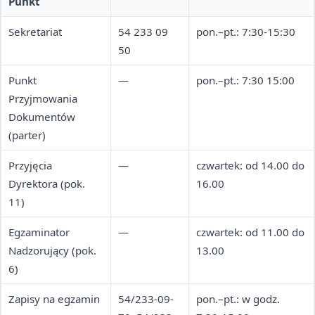
Punkt
Sekretariat
54 233 09
pon.–pt.: 7:30-15:30
50
Punkt
—
pon.–pt.: 7:30 15:00
Przyjmowania
Dokumentów
(parter)
Przyjęcia
—
czwartek: od 14.00 do
Dyrektora (pok.
16.00
11)
Egzaminator
—
czwartek: od 11.00 do
Nadzorujący (pok.
13.00
6)
Zapisy na egzamin
54/233-09-
pon.–pt.: w godz.