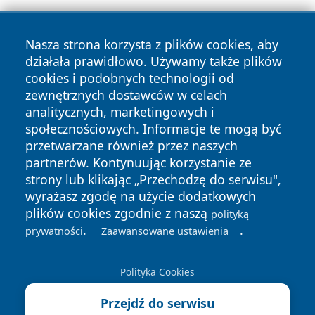
Nasza strona korzysta z plików cookies, aby
działała prawidłowo. Używamy także plików
cookies i podobnych technologii od
zewnętrznych dostawców w celach
Copyright © 2026 mojwloclawek.pl Wszystkie prawa
analitycznych, marketingowych i
zastrzeżone.
społecznościowych. Informacje te mogą być
przetwarzane również przez naszych
partnerów. Kontynuując korzystanie ze
Polityka
Polityka
News
Autorzy
strony lub klikając „Przechodzę do serwisu",
Prywatności
Cookies
wyrażasz zgodę na użycie dodatkowych
plików cookies zgodnie z naszą
polityką
.
.
prywatności
Zaawansowane ustawienia
Polityka Cookies
Przejdź do serwisu