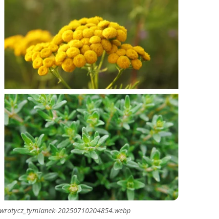
da_wrotycz_tymianek-20250710204854.webp