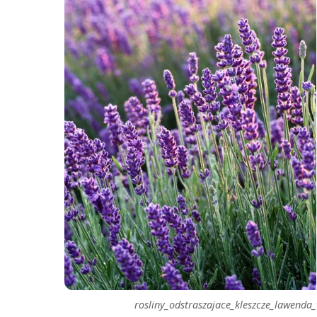
rosliny_odstraszajace_kleszcze_lawen