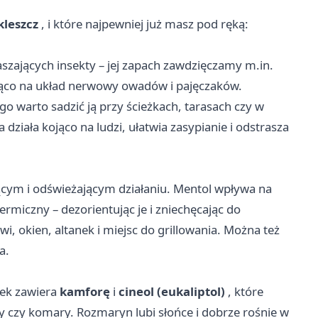
kleszcz
, i które najpewniej już masz pod ręką:
aszających insekty – jej zapach zawdzięczamy m.in.
niąco na układ nerwowy owadów i pajęczaków.
go warto sadzić ją przy ścieżkach, tarasach czy w
iała kojąco na ludzi, ułatwia zasypianie i odstrasza
ącym i odświeżającym działaniu. Mentol wpływa na
ermiczny – dezorientując je i zniechęcając do
wi, okien, altanek i miejsc do grillowania. Można też
a.
ejek zawiera
kamforę
i
cineol (eukaliptol)
, które
y czy komary. Rozmaryn lubi słońce i dobrze rośnie w