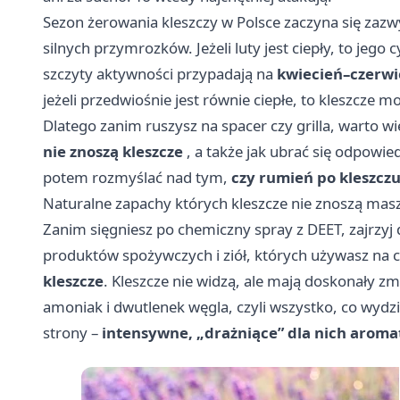
Sezon żerowania kleszczy w Polsce zaczyna się zazwyc
silnych przymrozków. Jeżeli luty jest ciepły, to jego
szczyty aktywności przypadają na
kwiecień–czerwi
jeżeli przedwiośnie jest równie ciepłe, to kleszcze m
Dlatego zanim ruszysz na spacer czy grilla, warto w
nie znoszą kleszcze
, a także jak ubrać się odpowied
potem rozmyślać nad tym,
czy rumień po kleszcz
Naturalne zapachy których kleszcze nie znoszą masz
Zanim sięgniesz po chemiczny spray z DEET, zajrzyj d
produktów spożywczych i ziół, których używasz na c
kleszcze
. Kleszcze nie widzą, ale mają doskonały 
amoniak i dwutlenek węgla, czyli wszystko, co wydzi
strony –
intensywne, „drażniące” dla nich aroma