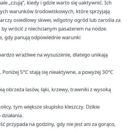
le „czują”, kiedy i gdzie warto się uaktywnić. Ich
tnych warunków środowiskowych, które sprzyjają
tarczy osiedlowy skwer, wilgotny ogród lub zarośla za
s, by wrócić z niechcianym pasażerem na nodze.
ne, gdy panują odpowiednie warunki
bardzo wrażliwe na wysuszenie, dlatego unikają
. Poniżej 5°C stają się nieaktywne, a powyżej 30°C
bią obrzeża lasów, łąki, krzewy, trawniki z wysoką
kolicy, tym większe skupisko kleszczy. Dzikie
 działania.
ć przypada na godziny, gdy nie jest ani za gorąco,