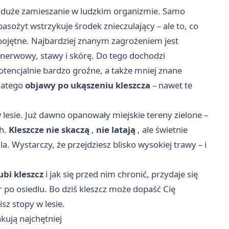
iać duże zamieszanie w ludzkim organizmie. Samo
sożyt wstrzykuje środek znieczulający – ale to, co
 obojętne. Najbardziej znanym zagrożeniem jest
 nerwowy, stawy i skórę. Do tego dochodzi
otencjalnie bardzo groźne, a także mniej znane
dlatego
objawy po ukąszeniu kleszcza
– nawet te
w lesie. Już dawno opanowały miejskie tereny zielone –
ch.
Kleszcze nie skaczą
,
nie latają
, ale świetnie
a. Wystarczy, że przejdziesz blisko wysokiej trawy – i
ubi kleszcz
i jak się przed nim chronić, przydaje się
r po osiedlu. Bo dziś kleszcz może dopaść Cię
isz stopy w lesie.
kują najchętniej