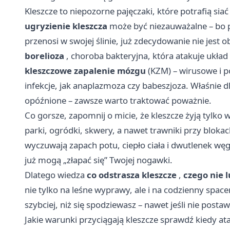
Kleszcze to niepozorne pajęczaki, które potrafią s
ugryzienie kleszcza
może być niezauważalne – bo pa
przenosi w swojej ślinie, już zdecydowanie nie jest
borelioza
, choroba bakteryjna, która atakuje układ
kleszczowe zapalenie mózgu
(KZM) – wirusowe i p
infekcje, jak anaplazmoza czy babeszjoza. Właśnie 
opóźnione – zawsze warto traktować poważnie.
Co gorsze, zapomnij o micie, że kleszcze żyją tylko 
parki, ogródki, skwery, a nawet trawniki przy bloka
wyczuwają zapach potu, ciepło ciała i dwutlenek węgl
już mogą „złapać się” Twojej nogawki.
Dlatego wiedza
co odstrasza kleszcze
,
czego nie l
nie tylko na leśne wyprawy, ale i na codzienny space
szybciej, niż się spodziewasz – nawet jeśli nie postaw
Jakie warunki przyciągają kleszcze sprawdź kiedy ata