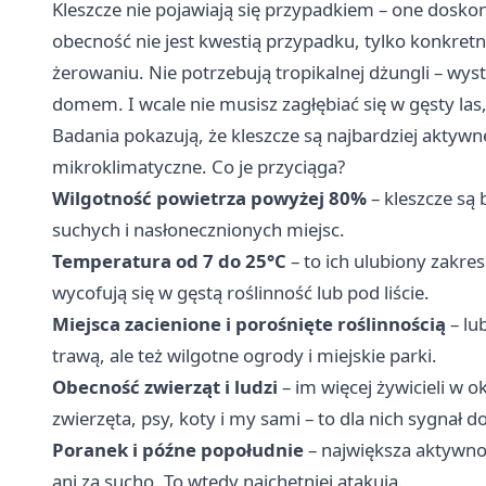
Kleszcze nie pojawiają się przypadkiem – one doskona
obecność nie jest kwestią przypadku, tylko konkre
żerowaniu. Nie potrzebują tropikalnej dżungli – wys
domem. I wcale nie musisz zagłębiać się w gęsty la
Badania pokazują, że kleszcze są najbardziej aktyw
mikroklimatyczne. Co je przyciąga?
Wilgotność powietrza powyżej 80%
– kleszcze są 
suchych i nasłonecznionych miejsc.
Temperatura od 7 do 25°C
– to ich ulubiony zakres
wycofują się w gęstą roślinność lub pod liście.
Miejsca zacienione i porośnięte roślinnością
– lu
trawą, ale też wilgotne ogrody i miejskie parki.
Obecność zwierząt i ludzi
– im więcej żywicieli w o
zwierzęta, psy, koty i my sami – to dla nich sygnał do
Poranek i późne popołudnie
– największa aktywnoś
ani za sucho. To wtedy najchętniej atakują.