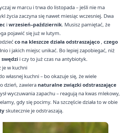
zaj w marcu i trwa do listopada – jeśli nie ma
 cykl życia zaczyna się nawet miesiąc wczesniej. Dwa
ec
i
wrzesień–październik
. Musisz pamiętać, że
oga pojawić się już w lutym.
iedzieć
co na kleszcze działa odstraszająco
,
czego
nio i jakich miejsc unikać. Bo lepiej zapobiegać, niż
u swędzi
i czy to już czas na antybiotyk.
 je w kuchni
o własnej kuchni – bo okazuje się, że wiele
o dzień, zawiera
naturalne związki odstraszające
zmysł wyczuwania zapachu – reagują na kwas mlekowy,
elamy, gdy się pocimy. Na szczęście działa to w obie
ty
skutecznie je odstraszają.