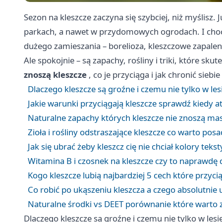
Sezon na kleszcze zaczyna się szybciej, niż myślisz. 
parkach, a nawet w przydomowych ogrodach. I choć
dużego zamieszania – borelioza, kleszczowe zapaleni
Ale spokojnie – są zapachy, rośliny i triki, które sku
znoszą kleszcze
, co je przyciąga i jak chronić siebie
Dlaczego kleszcze są groźne i czemu nie tylko w les
Jakie warunki przyciągają kleszcze sprawdź kiedy at
Naturalne zapachy których kleszcze nie znoszą mas
Zioła i rośliny odstraszające kleszcze co warto posa
Jak się ubrać żeby kleszcz cię nie chciał kolory tekst
Witamina B i czosnek na kleszcze czy to naprawdę d
Kogo kleszcze lubią najbardziej 5 cech które przyci
Co robić po ukąszeniu kleszcza a czego absolutnie 
Naturalne środki vs DEET porównanie które warto 
Dlaczego kleszcze są groźne i czemu nie tylko w lesi