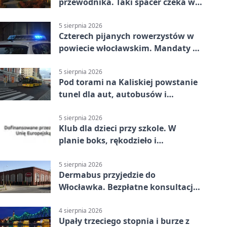
przewodnika. Taki spacer czeka we
Włocławku
5 sierpnia 2026
Czterech pijanych rowerzystów w
powiecie włocławskim. Mandaty po
2500 zł
5 sierpnia 2026
Pod torami na Kaliskiej powstanie
tunel dla aut, autobusów i
rowerów
5 sierpnia 2026
Klub dla dzieci przy szkole. W
planie boks, rękodzieło i
bezpieczeństwo
5 sierpnia 2026
Dermabus przyjedzie do
Włocławka. Bezpłatne konsultacje
bez skierowania
4 sierpnia 2026
Upały trzeciego stopnia i burze z