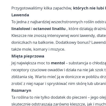
Przygotowaliśmy kilka zapachów,
których nie lubi 
Lawenda
To jedna z najbardziej wszechstronnych roślin odstr
linalolowi
i
octanowi linalilu
, które działają draż
Kleszcze nie znoszą intensywnej woni lawendy, dlate
doniczkach na balkonie. Dodatkowy bonus? Lawenda dz
także mole, komary i mszyce.
Mięta pieprzowa
Jej największa moc to
mentol
– substancja o chłodz
receptory czuciowe owadów i działa na nie jak szok t
zbliżania się. Warto mieć ją w doniczce w pobliżu drz
zrobić z niej napar i spryskiwać nim skórę lub ubrani
Rozmaryn
Ta roślina to nie tylko dodatek do pieczeni – jego ol
skutecznie odstraszają zarówno kleszcze, jak i much