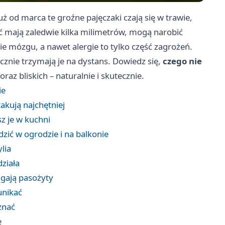
Już od marca te groźne pajęczaki czają się w trawie,
 mają zaledwie kilka milimetrów, mogą narobić
e mózgu, a nawet alergie to tylko część zagrożeń.
tecznie trzymają je na dystans. Dowiedz się,
czego nie
 oraz bliskich – naturalnie i skutecznie.
ie
akują najchętniej
z je w kuchni
dzić w ogrodzie i na balkonie
ylia
ziała
ągają pasożyty
unikać
znać
e