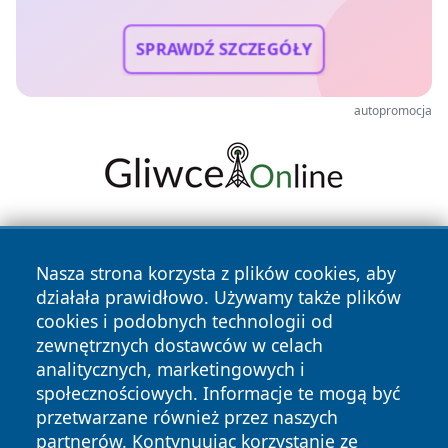
SPRAWDŹ SZCZEGÓŁY
autopromocja
Nasza strona korzysta z plików cookies, aby
działała prawidłowo. Używamy także plików
cookies i podobnych technologii od
zewnętrznych dostawców w celach
Copyright © 2026 mojwloclawek.pl Wszystkie prawa
analitycznych, marketingowych i
zastrzeżone.
społecznościowych. Informacje te mogą być
przetwarzane również przez naszych
partnerów. Kontynuując korzystanie ze
Polityka
Polityka