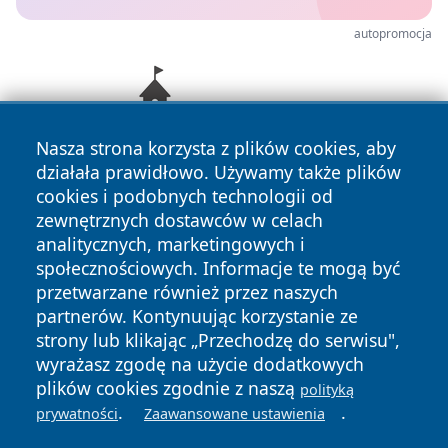
autopromocja
Nasza strona korzysta z plików cookies, aby
działała prawidłowo. Używamy także plików
cookies i podobnych technologii od
zewnętrznych dostawców w celach
analitycznych, marketingowych i
społecznościowych. Informacje te mogą być
przetwarzane również przez naszych
Copyright © 2026 mojwloclawek.pl Wszystkie prawa
partnerów. Kontynuując korzystanie ze
zastrzeżone.
strony lub klikając „Przechodzę do serwisu",
wyrażasz zgodę na użycie dodatkowych
plików cookies zgodnie z naszą
polityką
Polityka
Polityka
.
.
News
Autorzy
prywatności
Zaawansowane ustawienia
Prywatności
Cookies