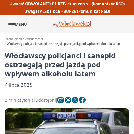
Uwaga! ODWOŁANIE/ BURZE/ drugiego s… (komunikat RSO)
Uwaga! ALERT RCB - BURZE (komunikat RSO)
MENU
Strona główna
Wiadomości
Włocławscy policjanci i sanepid ostrzegają przed jazdą pod wpływem alkoholu latem
Włocławscy policjanci i sanepid
ostrzegają przed jazdą pod
wpływem alkoholu latem
4 lipca 2025
2 min czytania
Udostępnij