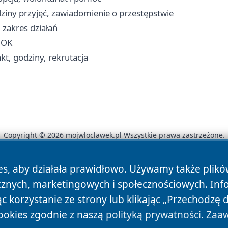
iny przyjęć, zawiadomienie o przestępstwie
 zakres działań
BOK
t, godziny, rekrutacja
Copyright © 2026 mojwloclawek.pl Wszystkie prawa zastrzeżone.
es, aby działała prawidłowo. Używamy także plik
News
Autorzy
Polityka Prywatności
Polityka Cookie
cznych, marketingowych i społecznościowych. Inf
 korzystanie ze strony lub klikając „Przechodzę 
ookies zgodnie z naszą
polityką prywatności
.
Zaaw