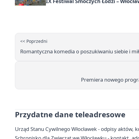
IX Festiwal Smoczych Łodzi – Włocł
<< Poprzedni
Romantyczna komedia o poszukiwaniu siebie i mi
Premiera nowego progr
Przydatne dane teleadresowe
Urząd Stanu Cywilnego Włocławek - odpisy aktów, k
Schronisko dla Zwierząt we Włocławku - kontakt, ad