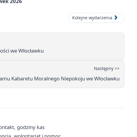
awek 2026
Kolejne wydarzenia
łości we Włocławku
Następny >>
amu Kabaretu Moralnego Niepokoju we Włocławku
ontakt, godziny kas
opcja, wolontariat i pomoc