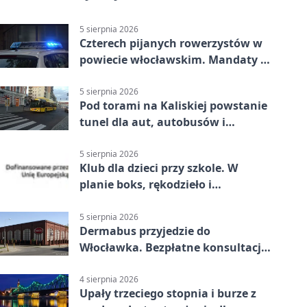
5 sierpnia 2026
Czterech pijanych rowerzystów w
powiecie włocławskim. Mandaty po
2500 zł
5 sierpnia 2026
Pod torami na Kaliskiej powstanie
tunel dla aut, autobusów i
rowerów
5 sierpnia 2026
Klub dla dzieci przy szkole. W
planie boks, rękodzieło i
bezpieczeństwo
5 sierpnia 2026
Dermabus przyjedzie do
Włocławka. Bezpłatne konsultacje
bez skierowania
4 sierpnia 2026
Upały trzeciego stopnia i burze z