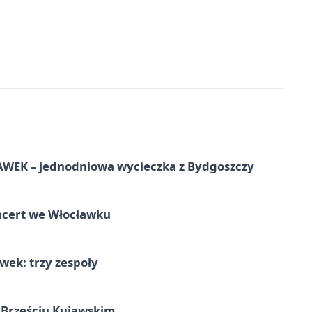
EK – jednodniowa wycieczka z Bydgoszczy
ncert we Włocławku
ek: trzy zespoły
 Brześciu Kujawskim