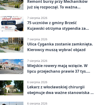
Remont bursy przy Mechaników
już się rozpoczął. To ważna
inwestycja dla uczniów
7 sierpnia 2026
75 uczniów z gminy Brześć
Kujawski otrzyma stypendia za
wyniki
7 sierpnia 2026
Ulica Cyganka zostanie zamknięta.
Kierowcy muszą wybrać objazd
7 sierpnia 2026
Miejskie rowery mają wzięcie. W
lipcu przejechano prawie 37 tys.
km
6 sierpnia 2026
Lekarz z włocławskiej chirurgii
obejmuje dwa ważne stanowiska w
szpitalu
6 sierpnia 2026