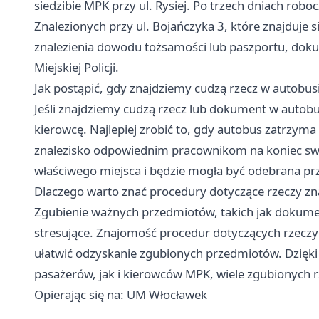
siedzibie MPK przy ul. Rysiej. Po trzech dniach rob
Znalezionych przy ul. Bojańczyka 3, które znajduje 
znalezienia dowodu tożsamości lub paszportu, dok
Miejskiej Policji.
Jak postąpić, gdy znajdziemy cudzą rzecz w autobus
Jeśli znajdziemy cudzą rzecz lub dokument w auto
kierowcę. Najlepiej zrobić to, gdy autobus zatrzyma
znalezisko odpowiednim pracownikom na koniec swoj
właściwego miejsca i będzie mogła być odebrana prze
Dlaczego warto znać procedury dotyczące rzeczy zn
Zgubienie ważnych przedmiotów, takich jak dokumen
stresujące. Znajomość procedur dotyczących rzecz
ułatwić odzyskanie zgubionych przedmiotów. Dzię
pasażerów, jak i kierowców MPK, wiele zgubionych rz
Opierając się na: UM Włocławek