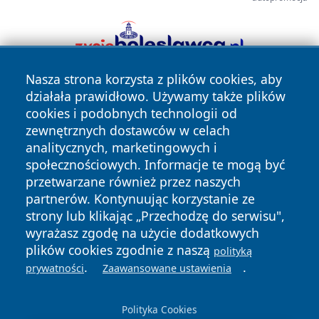
Nasza strona korzysta z plików cookies, aby
działała prawidłowo. Używamy także plików
cookies i podobnych technologii od
zewnętrznych dostawców w celach
analitycznych, marketingowych i
społecznościowych. Informacje te mogą być
Copyright © 2026 mojwloclawek.pl Wszystkie prawa
przetwarzane również przez naszych
zastrzeżone.
partnerów. Kontynuując korzystanie ze
strony lub klikając „Przechodzę do serwisu",
wyrażasz zgodę na użycie dodatkowych
Polityka
Polityka
News
Autorzy
plików cookies zgodnie z naszą
polityką
Prywatności
Cookies
.
.
prywatności
Zaawansowane ustawienia
Polityka Cookies