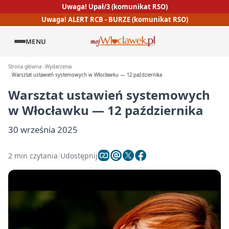
Uwaga! Upał/3 (komunikat RSO)
Uwaga! ALERT RCB - BURZE (komunikat RSO)
MENU
Strona główna
Wydarzenia
Warsztat ustawień systemowych w Włocławku — 12 października
Warsztat ustawień systemowych
w Włocławku — 12 października
30 września 2025
2 min czytania
Udostępnij