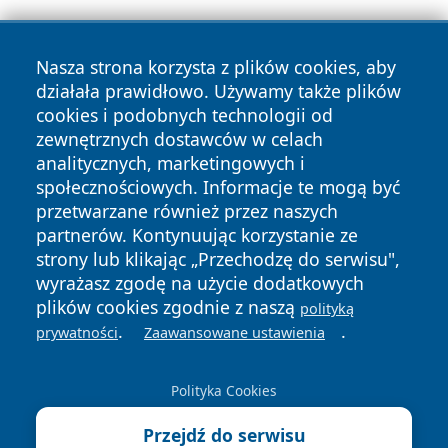
Nasza strona korzysta z plików cookies, aby
działała prawidłowo. Używamy także plików
cookies i podobnych technologii od
zewnętrznych dostawców w celach
Copyright © 2026 mojwloclawek.pl Wszystkie prawa
analitycznych, marketingowych i
zastrzeżone.
społecznościowych. Informacje te mogą być
przetwarzane również przez naszych
partnerów. Kontynuując korzystanie ze
Polityka
Polityka
News
Autorzy
strony lub klikając „Przechodzę do serwisu",
Prywatności
Cookies
wyrażasz zgodę na użycie dodatkowych
plików cookies zgodnie z naszą
polityką
.
.
prywatności
Zaawansowane ustawienia
Polityka Cookies
Przejdź do serwisu