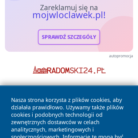
Zareklamuj się na
mojwloclawek.pl!
SPRAWDŹ SZCZEGÓŁY
autopromocja
Nasza strona korzysta z plików cookies, aby
działała prawidłowo. Używamy także plików
cookies i podobnych technologii od
zewnętrznych dostawców w celach
Copyright © 2026 mojwloclawek.pl Wszystkie prawa
analitycznych, marketingowych i
zastrzeżone.
społecznościowych. Informacje te mogą być