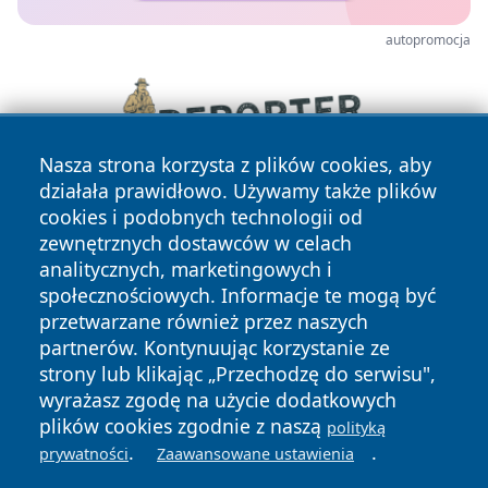
autopromocja
Nasza strona korzysta z plików cookies, aby
działała prawidłowo. Używamy także plików
cookies i podobnych technologii od
zewnętrznych dostawców w celach
analitycznych, marketingowych i
społecznościowych. Informacje te mogą być
przetwarzane również przez naszych
partnerów. Kontynuując korzystanie ze
Copyright © 2026 mojwloclawek.pl Wszystkie prawa
zastrzeżone.
strony lub klikając „Przechodzę do serwisu",
wyrażasz zgodę na użycie dodatkowych
plików cookies zgodnie z naszą
polityką
Polityka
Polityka
.
.
prywatności
Zaawansowane ustawienia
News
Autorzy
Prywatności
Cookies