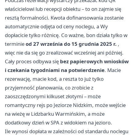
Podczas rezerwacji wystarczy przekazać kod QR
właścicielowi lub recepcji obiektu – to on zajmie się
resztą formalności. Kwota dofinansowania zostanie
automatycznie odjęta od ceny noclegu, a Wy
dopłacicie tylko różnicę. Co ważne, bon działa tylko w
terminie
od 27 września do 15 grudnia 2025 r.
,
więc nie da się go zrealizować wcześniej ani później.
Cały proces odbywa się
bez papierowych wniosków
i czekania tygodniami na potwierdzenie
. Macie
rezerwację, macie kod, a reszta to już tylko
przyjemność planowania, co zrobicie z
zaoszczędzonymi kilkuset złotymi – może
romantyczny rejs po Jeziorze Nidzkim, może wejście
na wieżę w Lidzbarku Warmińskim, a może
dodatkowy dzień w SPA z widokiem na jezioro.
Ile wynosi dopłata w zależności od standardu noclegu