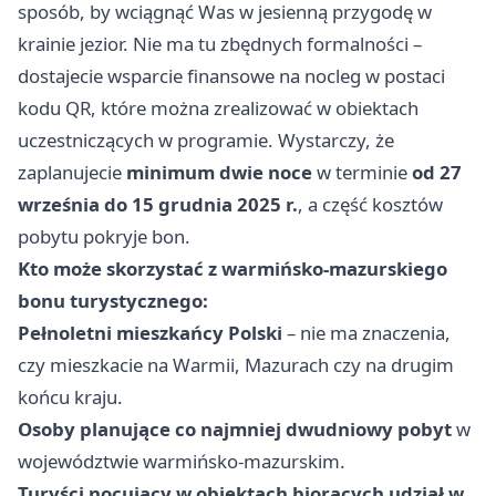
sposób, by wciągnąć Was w jesienną przygodę w
krainie jezior. Nie ma tu zbędnych formalności –
dostajecie wsparcie finansowe na nocleg w postaci
kodu QR, które można zrealizować w obiektach
uczestniczących w programie. Wystarczy, że
zaplanujecie
minimum dwie noce
w terminie
od 27
września do 15 grudnia 2025 r.
, a część kosztów
pobytu pokryje bon.
Kto może skorzystać z warmińsko-mazurskiego
bonu turystycznego:
Pełnoletni mieszkańcy Polski
– nie ma znaczenia,
czy mieszkacie na Warmii, Mazurach czy na drugim
końcu kraju.
Osoby planujące co najmniej dwudniowy pobyt
w
województwie warmińsko-mazurskim.
Turyści nocujący w obiektach biorących udział w