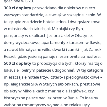
gościnne w Ełku.
300 zł dopłaty
przewidziano dla obiektów o nieco
wyższym standardzie, ale wciąż w rozsądnej cenie. W
tej grupie znajdziecie hotele jedno- i dwugwiazdkowe
w miasteczkach takich jak Mikołajki czy Ryn,
pensjonaty w okolicach Jeziora Ukiel w Olsztynie,
domy wycieczkowe, apartamenty z tarasem w Iławie,
a nawet klimatyczne wille, dworki i zamki – jak Zamek
Reszel, gdzie jesienią panuje niesamowita atmosfera.
500 zł dopłaty
to propozycja dla tych, którzy marzą o
luksusie i pełnym pakiecie udogodnień. W tej kategorii
mieszczą się hotele trzy-, cztero- i pięciogwiazdkowe –
np. eleganckie SPA w Starych Jabłonkach, prestiżowe
obiekty w Mikołajkach z mariną dla żaglówek, czy
historyczne pałace nad jeziorem w Rynie. To idealny
wybór na romantyczny wypad albo relaksujący