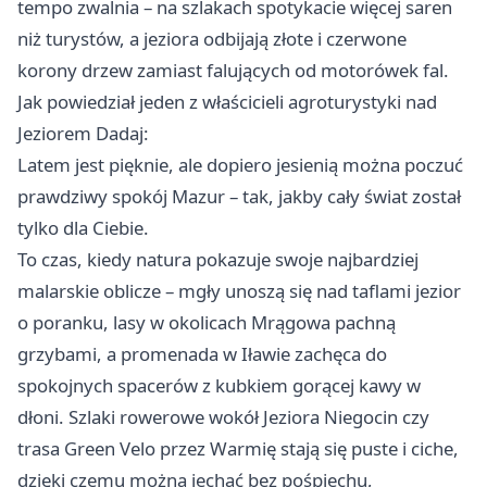
tempo zwalnia – na szlakach spotykacie więcej saren
niż turystów, a jeziora odbijają złote i czerwone
korony drzew zamiast falujących od motorówek fal.
Jak powiedział jeden z właścicieli agroturystyki nad
Jeziorem Dadaj:
Latem jest pięknie, ale dopiero jesienią można poczuć
prawdziwy spokój Mazur – tak, jakby cały świat został
tylko dla Ciebie.
To czas, kiedy natura pokazuje swoje najbardziej
malarskie oblicze – mgły unoszą się nad taflami jezior
o poranku, lasy w okolicach Mrągowa pachną
grzybami, a promenada w Iławie zachęca do
spokojnych spacerów z kubkiem gorącej kawy w
dłoni. Szlaki rowerowe wokół
Jeziora Niegocin
czy
trasa Green Velo przez Warmię stają się puste i ciche,
dzięki czemu można jechać bez pośpiechu,