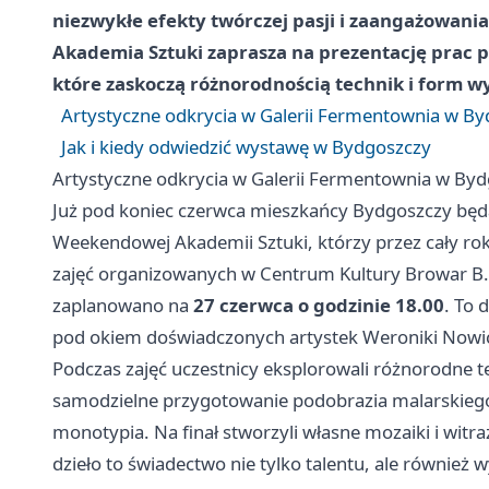
niezwykłe efekty twórczej pasji i zaangażowan
Akademia Sztuki zaprasza na prezentację prac 
które zaskoczą różnorodnością technik i form w
Artystyczne odkrycia w Galerii Fermentownia w B
Jak i kiedy odwiedzić wystawę w Bydgoszczy
Artystyczne odkrycia w Galerii Fermentownia w By
Już pod koniec czerwca mieszkańcy Bydgoszczy będą
Weekendowej Akademii Sztuki, którzy przez cały rok
zajęć organizowanych w Centrum Kultury Browar B.
zaplanowano na
27 czerwca o godzinie 18.00
. To 
pod okiem doświadczonych artystek Weroniki Nowic
Podczas zajęć uczestnicy eksplorowali różnorodne t
samodzielne przygotowanie podobrazia malarskiego, aż 
monotypia. Na finał stworzyli własne mozaiki i witr
dzieło to świadectwo nie tylko talentu, ale równie