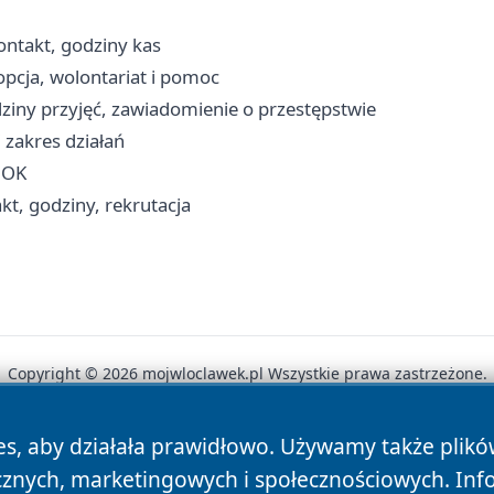
ontakt, godziny kas
opcja, wolontariat i pomoc
iny przyjęć, zawiadomienie o przestępstwie
 zakres działań
BOK
t, godziny, rekrutacja
Copyright © 2026 mojwloclawek.pl Wszystkie prawa zastrzeżone.
es, aby działała prawidłowo. Używamy także plik
News
Autorzy
Polityka Prywatności
Polityka Cookie
cznych, marketingowych i społecznościowych. Inf