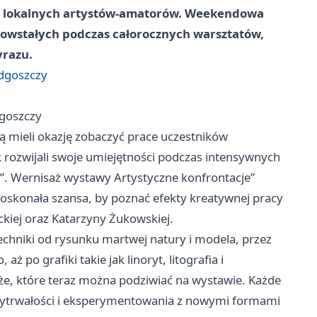
ia lokalnych artystów-amatorów. Weekendowa
powstałych podczas całorocznych warsztatów,
yrazu.
ydgoszczy
dgoszczy
 mieli okazję zobaczyć prace uczestników
 rozwijali swoje umiejętności podczas intensywnych
”. Wernisaż wystawy Artystyczne konfrontacje”
doskonała szansa, by poznać efekty kreatywnej pracy
kiej oraz Katarzyny Żukowskiej.
echniki od rysunku martwej natury i modela, przez
po grafiki takie jak linoryt, litografia i
aże, które teraz można podziwiać na wystawie. Każde
ż wytrwałości i eksperymentowania z nowymi formami