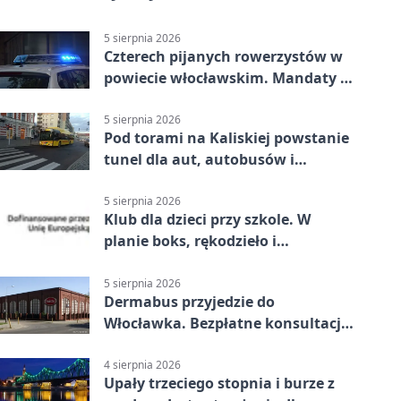
5 sierpnia 2026
Czterech pijanych rowerzystów w
powiecie włocławskim. Mandaty po
2500 zł
5 sierpnia 2026
Pod torami na Kaliskiej powstanie
tunel dla aut, autobusów i
rowerów
5 sierpnia 2026
Klub dla dzieci przy szkole. W
planie boks, rękodzieło i
bezpieczeństwo
5 sierpnia 2026
Dermabus przyjedzie do
Włocławka. Bezpłatne konsultacje
bez skierowania
4 sierpnia 2026
Upały trzeciego stopnia i burze z