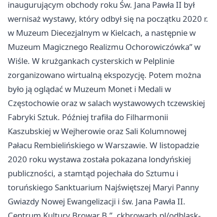
inaugurującym obchody roku Św. Jana Pawła II był
wernisaż wystawy, który odbył się na początku 2020 r.
w Muzeum Diecezjalnym w Kielcach, a następnie w
Muzeum Magicznego Realizmu Ochorowiczówka” w
Wiśle. W krużgankach cysterskich w Pelplinie
zorganizowano wirtualną ekspozycję. Potem można
było ją oglądać w Muzeum Monet i Medali w
Częstochowie oraz w salach wystawowych tczewskiej
Fabryki Sztuk. Później trafiła do Filharmonii
Kaszubskiej w Wejherowie oraz Sali Kolumnowej
Pałacu Rembielińskiego w Warszawie. W listopadzie
2020 roku wystawa została pokazana londyńskiej
publiczności, a stamtąd pojechała do Sztumu i
toruńskiego Sanktuarium Najświętszej Maryi Panny
Gwiazdy Nowej Ewangelizacji i św. Jana Pawła II.
Centrum Kultury Browar B.”, ckbrowarb.pl/odblask-