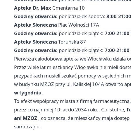
Apteka Dr. Max
Cmentarna 10
Godziny otwarcia:
poniedziałek-sobota:
8:00-21:0
Apteka Słoneczna
Plac Wolności 17A
Godziny otwarcia:
poniedziałek-piątek:
7:00-21:00
Apteka Słoneczna
Toruńska 87
Godziny otwarcia:
poniedziałek-piątek:
7:00-21:00
Pierwsza całodobowa apteka we Włocławku działa o
Przez wiele lat mieszkańcy Włocławka nie mieli dos
przypadkach musieli szukać pomocy w sąsiednich mi
w budynku MZOZ przy ul. Kaliskiej 104A otwarto apt
w tygodniu
.
To efekt współpracy miasta z firmą farmaceutyczną,
przez co najmniej 10 lat do 2034 roku. Co istotne,
f
ani MZOZ
, co oznacza, że mieszkańcy mają dostęp
samorządu.