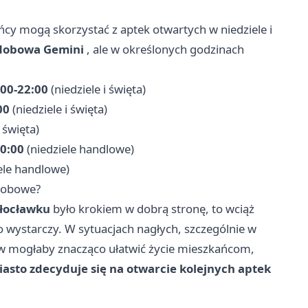
ńcy mogą skorzystać z aptek otwartych w niedziele i
odobowa Gemini
, ale w określonych godzinach
:00-22:00
(niedziele i święta)
00
(niedziele i święta)
i święta)
20:00
(niedziele handlowe)
ele handlowe)
odobowe?
łocławku
było krokiem w dobrą stronę, to wciąż
o wystarczy. W sytuacjach nagłych, szczególnie w
w mogłaby znacząco ułatwić życie mieszkańcom,
iasto zdecyduje się na otwarcie kolejnych aptek