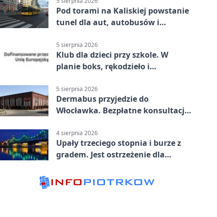
5 sierpnia 2026
Pod torami na Kaliskiej powstanie
tunel dla aut, autobusów i
rowerów
5 sierpnia 2026
Klub dla dzieci przy szkole. W
planie boks, rękodzieło i
bezpieczeństwo
5 sierpnia 2026
Dermabus przyjedzie do
Włocławka. Bezpłatne konsultacje
bez skierowania
4 sierpnia 2026
Upały trzeciego stopnia i burze z
gradem. Jest ostrzeżenie dla
Włocławka