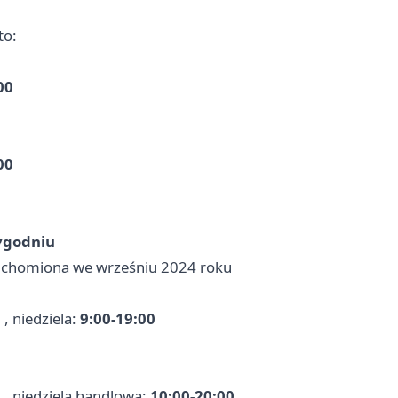
to:
00
00
tygodniu
uchomiona we wrześniu 2024 roku
0
, niedziela:
9:00-19:00
0
, niedziela handlowa:
10:00-20:00