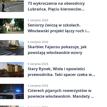
73 wykroczenia na obwodnicy
Lubrańca. Pięciu kierowców
straciło prawa jazdy
6 sierpnia 2026
Seniorzy ćwiczą w szkołach.
Włocławski projekt łączy ruch i
spotkania
6 sierpnia 2026
Skarbiec Fajansu pokazuje, jak
powstają włocławskie wzory
6 sierpnia 2026
Stary Rynek, Wisła i opowieści
przewodnika. Taki spacer czeka we
Włocławku
5 sierpnia 2026
Czterech pijanych rowerzystów w
powiecie włocławskim. Mandaty po
2500 zł