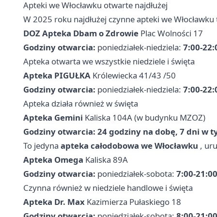
Apteki we Włocławku otwarte najdłużej
W 2025 roku najdłużej czynne apteki we Włocławku 
DOZ Apteka Dbam o Zdrowie
Plac Wolności 17
Godziny otwarcia:
poniedziałek-niedziela:
7:00-22:
Apteka otwarta we wszystkie niedziele i święta
Apteka PIGUŁKA
Królewiecka 41/43 /50
Godziny otwarcia:
poniedziałek-niedziela:
7:00-22:
Apteka działa również w święta
Apteka Gemini
Kaliska 104A (w budynku MZOZ)
Godziny otwarcia:
24 godziny na dobę, 7 dni w 
To jedyna
apteka całodobowa we Włocławku
, ur
Apteka Omega
Kaliska 89A
Godziny otwarcia:
poniedziałek-sobota:
7:00-21:0
Czynna również w niedziele handlowe i święta
Apteka Dr. Max
Kazimierza Pułaskiego 18
Godziny otwarcia:
poniedziałek-sobota:
8:00-21:0