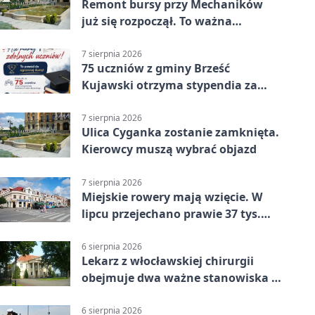
Remont bursy przy Mechaników
już się rozpoczął. To ważna
inwestycja dla uczniów
7 sierpnia 2026
75 uczniów z gminy Brześć
Kujawski otrzyma stypendia za
wyniki
7 sierpnia 2026
Ulica Cyganka zostanie zamknięta.
Kierowcy muszą wybrać objazd
7 sierpnia 2026
Miejskie rowery mają wzięcie. W
lipcu przejechano prawie 37 tys.
km
6 sierpnia 2026
Lekarz z włocławskiej chirurgii
obejmuje dwa ważne stanowiska w
szpitalu
6 sierpnia 2026