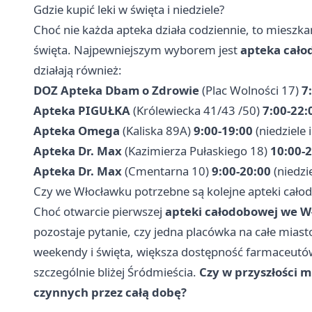
Gdzie kupić leki w święta i niedziele?
Choć nie każda apteka działa codziennie, to mieszka
święta. Najpewniejszym wyborem jest
apteka cał
działają również:
DOZ Apteka Dbam o Zdrowie
(Plac Wolności 17)
7
Apteka PIGUŁKA
(Królewiecka 41/43 /50)
7:00-22:
Apteka Omega
(Kaliska 89A)
9:00-19:00
(niedziele 
Apteka Dr. Max
(Kazimierza Pułaskiego 18)
10:00-
Apteka Dr. Max
(Cmentarna 10)
9:00-20:00
(niedzi
Czy we Włocławku potrzebne są kolejne apteki cał
Choć otwarcie pierwszej
apteki całodobowej we W
pozostaje pytanie, czy jedna placówka na całe miast
weekendy i święta, większa dostępność farmaceutó
szczególnie bliżej Śródmieścia.
Czy w przyszłości m
czynnych przez całą dobę?