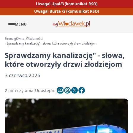
Uwaga! Upał/3 (komunikat RSO)
Uwaga! Burze /2 (komunikat RSO)
MENU
Strona główna
Wiadomości
Sprawdzamy kanalizację" - słowa, które otworzyły drzwi złodziejom
Sprawdzamy kanalizację" - słowa,
które otworzyły drzwi złodziejom
3 czerwca 2026
2 min czytania
Udostępnij