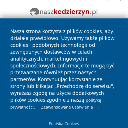
Nasza strona korzysta z plików cookies, aby
działała prawidłowo. Używamy także plików
cookies i podobnych technologii od
zewnętrznych dostawców w celach
analitycznych, marketingowych i
Copyright © 2026 mojwloclawek.pl Wszystkie prawa
społecznościowych. Informacje te mogą być
zastrzeżone.
przetwarzane również przez naszych
partnerów. Kontynuując korzystanie ze
strony lub klikając „Przechodzę do serwisu",
Polityka
Polityka
News
Autorzy
wyrażasz zgodę na użycie dodatkowych
Prywatności
Cookies
plików cookies zgodnie z naszą
polityką
.
.
prywatności
Zaawansowane ustawienia
Polityka Cookies